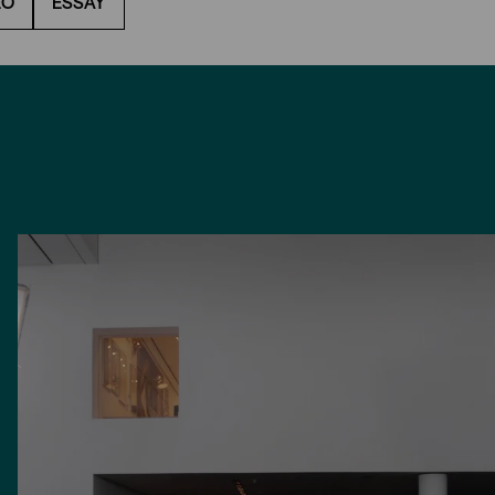
EO
ESSAY