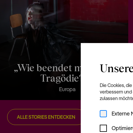
Unsere
„Wie beendet man eine
Tragödie?“
Die Cookies, die
Europa
verbessern und 
zulassen möchte
Externe 
ALLE STORIES ENTDECKEN
Optimie