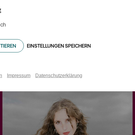
g
ich
Interview
PTIEREN
EINSTELLUNGEN SPEICHERN
n
Impressum
Datenschutzerklärung