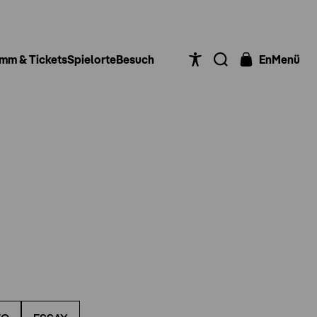
mm & Tickets
Spielorte
Besuch
En
Menü