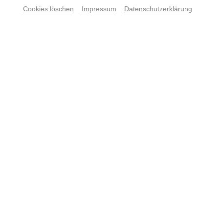
Cookies löschen
Impressum
Datenschutzerklärung
Sunday Dancers
TERMINE UND TICKETS
© Volker Beushausen
Festivalzentrum, Tanz
23.8.-20.9.2026
Dampfgebläsehaus an der Jahrhunderthalle Bochum,
Jahrhunderthalle Bochum